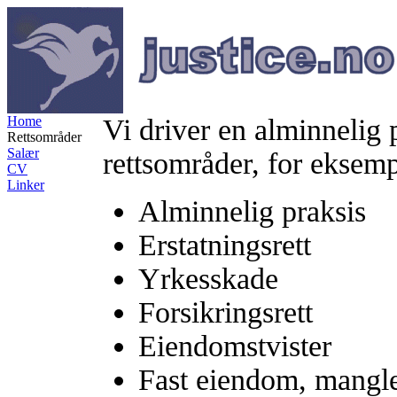
Home
Vi driver en alminnelig 
Rettsområder
Salær
rettsområder, for eksemp
CV
Linker
Alminnelig praksis
Erstatningsrett
Yrkesskade
Forsikringsrett
Eiendomstvister
Fast eiendom, mangler